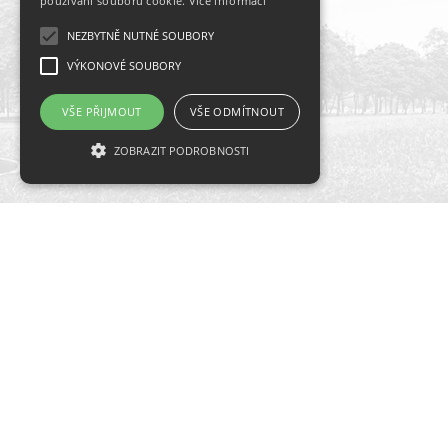
používání souborů cookie.
Více informací
NEZBYTNĚ NUTNÉ SOUBORY
VÝKONOVÉ SOUBORY
VŠE PŘIJMOUT
VŠE ODMÍTNOUT
ZOBRAZIT PODROBNOSTI
Nezbytně nutné soubory
Hlavní partneři
Výkonové soubory
Nezbytně nutné soubory cookie umožňují
základní funkce webových stránek, jako je
přihlášení uživatele a správa účtu. Webové
stránky nelze bez nezbytně nutných souborů
cookie správně používat.
Název
Doména
Vyprší
Popis
Kategorie