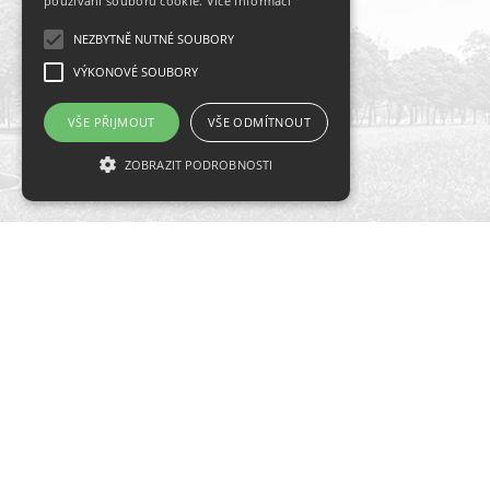
používání souborů cookie.
Více informací
NEZBYTNĚ NUTNÉ SOUBORY
VÝKONOVÉ SOUBORY
VŠE PŘIJMOUT
VŠE ODMÍTNOUT
ZOBRAZIT PODROBNOSTI
Nezbytně nutné soubory
Hlavní partneři
Výkonové soubory
Nezbytně nutné soubory cookie umožňují
základní funkce webových stránek, jako je
přihlášení uživatele a správa účtu. Webové
stránky nelze bez nezbytně nutných souborů
cookie správně používat.
Název
Doména
Vyprší
Popis
Kategorie